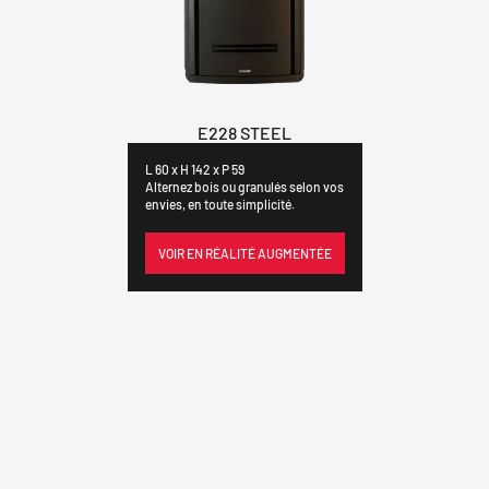
E228 STEEL
L 60 x H 142 x P 59
Alternez bois ou granulés selon vos
envies, en toute simplicité.
VOIR EN RÉALITÉ AUGMENTÉE